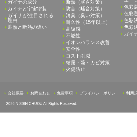
エー
ガイナの成分
断熱（寒さ対策）
色彩
ガイナと宇宙塗装
防音（騒音対策）
色彩
ガイナが注目される
消臭（臭い対策）
理由
色彩
耐久性（15年以上）
遮熱と断熱の違い
色彩
高級感
ガイ
不燃性
イオンバランス改善
安全性
コスト削減
結露・藻・カビ対策
火傷防止
会社概要
お問合わせ
免責事項
プライバシーポリシー
利用
2026 NISSIN CHUOU All Rights Reserved.