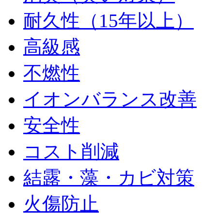
耐久性（15年以上）
高級感
不燃性
イオンバランス改善
安全性
コスト削減
結露・藻・カビ対策
火傷防止