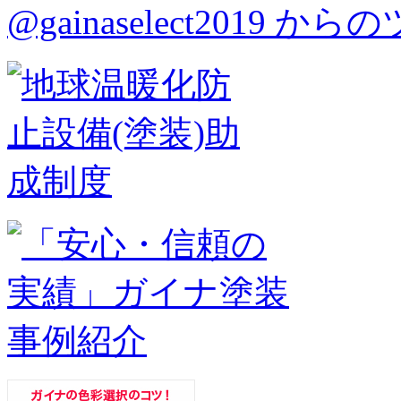
@gainaselect2019 か